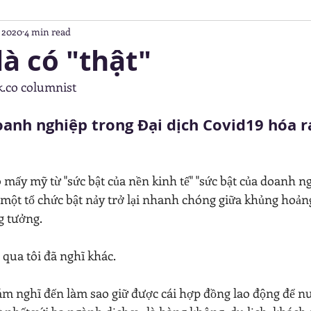
, 2020
4 min read
SET TRANSFORMATION
COVID19
PERSONAL DEVELO
là có "thật"
.co columnist 
BEFORE YOU APPLY FOR NEW JOBS
HOTELS
GIẢI
anh nghiệp trong Đại dịch Covid19 hóa ra
 mấy mỹ từ "sức bật của nền kinh tế" "sức bật của doanh n
 một tổ chức bật nảy trở lại nhanh chóng giữa khủng hoản
g tưởng.
qua tôi đã nghĩ khác.
ám nghĩ đến làm sao giữ được cái hợp đồng lao động để nu