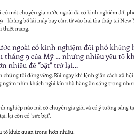
i có một chuyên gia nước ngoài đã có kinh nghiệm đối p
g 9 - khủng bố lái máy bay cảm tử vào hai tòa tháp tại New
 thiệt mạng.
ước ngoài có kinh nghiệm đối phó khủng 
 11 tháng 9 của Mỹ ... nhưng nhiều yếu tố k
 nhiều để "bật" trở lại... 
h chúng tôi đứng vững. Rồi ngay khi lệnh giãn cách xã hội
 ngắm nhìn khách ngồi kín nhà hàng ăn sáng trong những
nh nghiệp nào mà có chuyên gia giỏi và có ý tưởng sáng tạ
i, lại còn có "sức bật".
ếu tố khác quan trọng hơn nhiều.