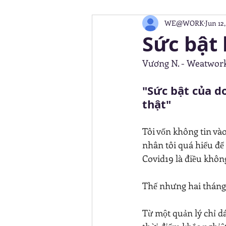
WE@WORK
Jun 12
HIGH PERFORMANCE
MIND
Sức bật 
Vương N. - Weatwork
PROFESSIONAL DEVELOPMENT
"Sức bật của do
thật"
Tôi vốn không tin vào
nhân tôi quá hiểu để
Covid19 là điều khôn
Thế nhưng hai tháng 
Từ một quản lý chỉ d