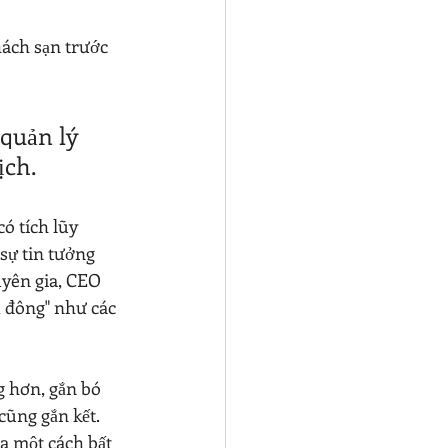
hách sạn trước 
quản lý 
ịch.
ó tích lũy 
sự tin tưởng 
uyên gia, CEO 
 đông" như các 
g hơn, gắn bó 
cũng gắn kết. 
a một cách bất 