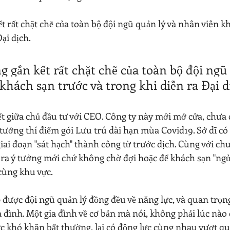
t rất chặt chẽ của toàn bộ đội ngũ quản lý và nhân viên k
ại dịch.
g gắn kết rất chặt chẽ của toàn bộ đội ngũ 
khách sạn trước và trong khi diễn ra Đại d
ết giữa chủ đầu tư với CEO. Công ty này mới mở cửa, chưa c
ưởng thí điểm gói Lưu trú dài hạn mùa Covid19. Sở dĩ có 
giai đoạn "sát hạch" thành công từ trước dịch. Cùng với ch
a ý tưởng mới chứ không chờ đợi hoặc để khách sạn "ngủ
cùng khu vực.
 được đội ngũ quản lý đồng đều về năng lực, và quan trọn
đình. Một gia đình về cơ bản mà nói, không phải lúc nào 
c khó khăn bất thường, lại có động lực cùng nhau vượt qu