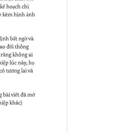
kế hoạch chi 
iấy kèm hình ảnh 
ịnh bất ngờ và 
ao đổi thông 
 rằng không ai 
ệp lúc này, họ 
ó tương lai và 
 bài viết đã mở 
hiệp khác)