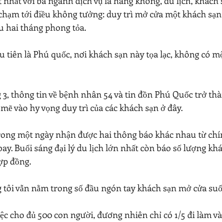
 nhất với ba ngành dịch vụ là hàng không, du lịch, khách s
 chạm tới điều không tưởng: duy trì mở cửa một khách sạn
u hai tháng phong tỏa.
 tiên là Phú quốc, nơi khách sạn này tọa lạc, không có m
3, thông tin về bệnh nhân 54 và tin đồn Phú Quốc trở thà
ẽ vào hy vọng duy trì của các khách sạn ở đây.
rong một ngày nhận được hai thông báo khác nhau từ chí
ay. Buổi sáng đại lý du lịch lớn nhất còn báo số lượng khác
ợp đồng.
tôi vẫn nằm trong số đầu ngón tay khách sạn mở cửa suố
ệc cho đủ 500 con người, đương nhiên chỉ có 1/5 đi làm và