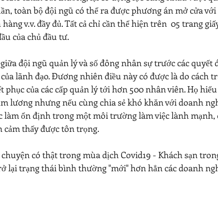
uần, toàn bộ đội ngũ có thể ra được phương án mở cửa với 
 hàng v.v. đầy đủ. Tất cả chỉ cần thể hiện trên  05 trang g
đầu của chủ đầu tư.
giữa đội ngũ quản lý và số đông nhân sự trước các quyết đ
 của lãnh đạo. Đương nhiên điều này có được là do cách tr
t phục của các cấp quản lý tới hơn 500 nhân viên. Họ hiểu
ảm lương nhưng nếu cùng chia sẻ khó khăn với doanh nghi
ệc làm ổn định trong một môi trường làm việc lành mạnh, c
n cảm thấy được tôn trọng.
u chuyện có thật trong mùa dịch Covid19 - Khách sạn trong
trở lại trạng thái bình thường "mới" hơn hẳn các doanh ng