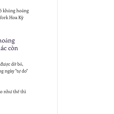
hó khủng hoảng 
 York Hoa Kỳ 
hoảng 
hác còn 
 được dỡ bỏ, 
 ngày "tự do" 
o như thế thì 