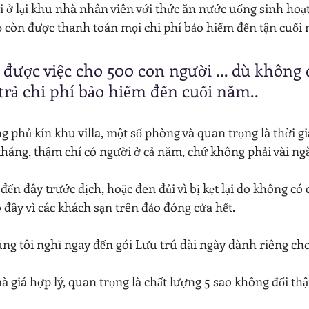
ại ở lại khu nhà nhân viên với thức ăn nước uống sinh hoạ
ọ còn được thanh toán mọi chi phí bảo hiểm đến tận cuối
 được việc cho 500 con người ... dù không 
trả chi phí bảo hiểm đến cuối năm..
g phủ kín khu villa, một số phòng và quan trọng là thời gi
tháng, thậm chí có người ở cả năm, chứ không phải vài ng
n đây trước dịch, hoặc đen đủi vì bị kẹt lại do không có 
 đây vì các khách sạn trên đảo đóng cửa hết.
ng tôi nghĩ ngay đến gói Lưu trú dài ngày dành riêng ch
mà giá hợp lý, quan trọng là chất lượng 5 sao không đổi th