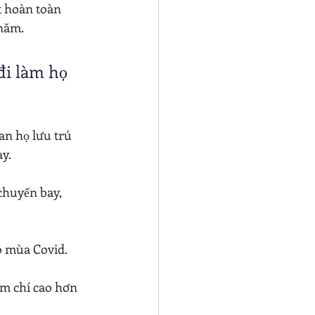
t hoàn toàn 
 năm.
đi làm họ 
an họ lưu trú 
ày.
chuyến bay, 
o mùa Covid.
ậm chí cao hơn 