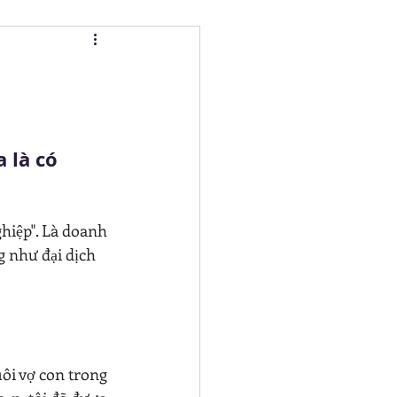
PMENT
 QUYẾT XUNG ĐỘT
 là có 
ghiệp". Là doanh 
g như đại dịch 
ôi vợ con trong 