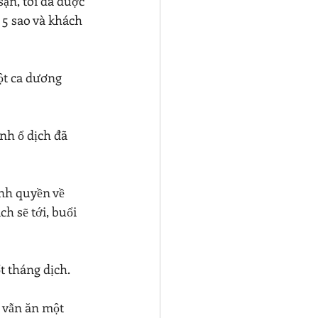
ạn, tôi đã được 
 5 sao và khách 
ột ca dương 
nh ổ dịch đã 
nh quyền về 
h sẽ tới, buổi 
t tháng dịch.
 vẫn ăn một 