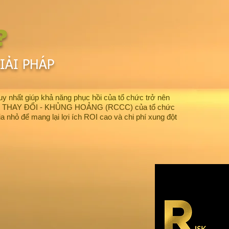
?
IẢI PHÁP
 nhất giúp khả năng phục hồi của tổ chức trở nên
T - THAY ĐỔI - KHỦNG HOẢNG (RCCC) của tổ chức
a nhỏ để mang lại lợi ích ROI cao và chi phí xung đột