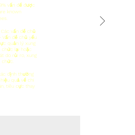
 9% vấn đề được
are known
ees.
 Các vấn đề chủ
 - Vấn đề chủ yếu
lực quản lý xung
ổ chức lại hoặc
t do rủi ro, xung
ổ chức.
xác định thường
 hiệu quả về chi
, tiêu cực thay