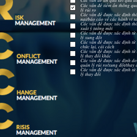
Các vấn đề ẩn qua kết quả đ
Các vấn đề tiềm ẩn thông qu
lý rủi ro
Các vấn đề được xác định th
nại/báo cáo về các hành vi sa
Các vấn đề được xác định th
xuất ý tưởng mới
Các vấn đề được xác định từ
VẤN ĐỀ CHÍNH
lý xung đột
Các vấn đề được xác định từ t
chức lại, cải cách
Các vấn đề được xác định từ
lý thay đổi khác
Các vấn đề được xác định do
quản lý rủi ro/xung đột/thay 
Các vấn đề được xác định từ
lý thay đổi