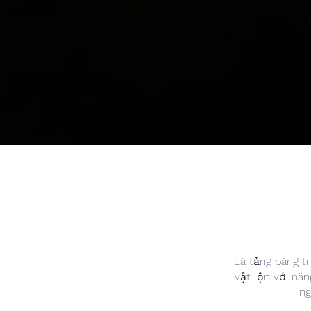
Là tảng băng tr
vật lộn với năn
ng