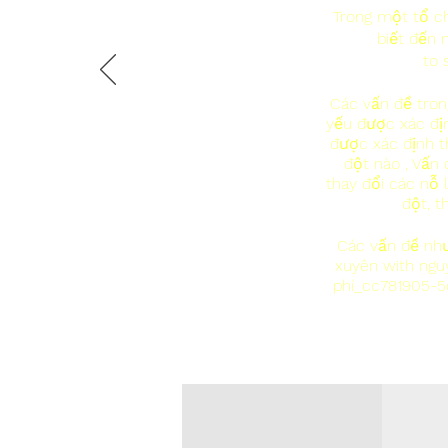
Trong một tổ c
biết đến
to 
Các vấn đề tron
yếu được xác địn
được xác định t
đột nào , Vấn 
thay đổi các nỗ 
đột, t
Các vấn đề như
xuyên with nguy
phí_cc781905-5