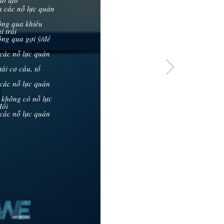
ào tạo
a các nỗ lực quản
ông qua khiếu
i trái
ông qua gợi ý/đề
 các nỗ lực quản
ái cơ cấu, tổ
 các nỗ lực quản
 không có nỗ lực
đổi
 các nỗ lực quản