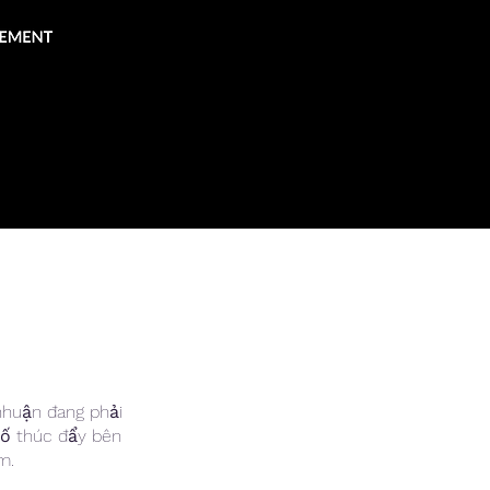
 nhuận đang phải
 tố thúc đẩy bên
ẳm.