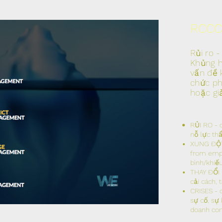
RCCC
Rủi ro -
Khủng h
vấn đề 
chức ph
hoặc gi
RỦI RO - 
nỗ lực th
XUNG ĐỘT 
from empl
bình/khiế
THAY ĐỔI 
cải cách, t
CRISES - 
sự cố, sự 
doanh con