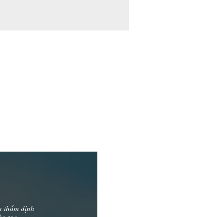
G
a thẩm định