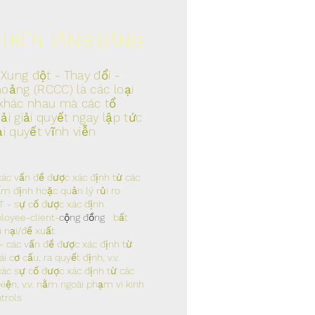
TRÊN TĂNG BĂNG
 Xung đột - Thay đổi -
oảng (RCCC) là các loại
khác nhau mà các tổ
ải giải quyết ngay lập tức
ải quyết vĩnh viễn
các vấn đề được xác định từ các
ẩm định hoặc quản lý rủi ro
- sự cố được xác định
oyee-client-
cộng đồng
bất
u nại/đề xuất
- các vấn đề được xác định từ
ái cơ cấu, ra quyết định, v.v.
các sự cố được xác định từ các
kiện, v.v. nằm ngoài phạm vi kinh
trols