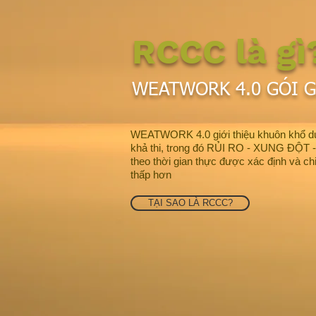
RCCC là gì
WEATWORK 4.0
GÓI G
WEATWORK 4.0 giới thiệu khuôn khổ duy
khả thi, trong đó RỦI RO - XUNG ĐỘ
theo thời gian thực được xác định và chi
thấp hơn
TẠI SAO LÀ RCCC?