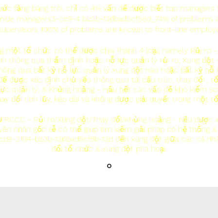
hức tảng băng trôi, chỉ có 4% vấn đề được biết top managers
 mide managers3-cc9-4 bb3b-136bad5cf58d_74% of problems 
supervisors 100% of problems are known to front-line employ
g một tổ chức có thể được chia thành 4 loại,
namely Rủi ro -
h thông qua thẩm định hoặc nỗ lực quản lý rủi ro; Xung đột
hông qua bất kỳ nỗ lực quản lý xung đột nào hoặc bất kỳ nỗ 
đề được xác định chủ yếu thông qua tái cấu trúc, thay đổi , t
lực quản lý; & Khủng hoảng - Hầu hết các vấn đề khó kiểm soá
hay đổi tích lũy, kéo dài và không được giải quyết trong một t
 RCCC - Rủi ro/Xung đột/Thay đổi/Khủng hoảng - nếu được 
ên nhân gốc rễ có thể giúp tìm kiếm giải pháp có hệ thống &
cde-3194-bb3b-136bad5cf5b-13d đến xung đột giữa các cá nhân
đổi tổ chức & xung đột phá hoại.