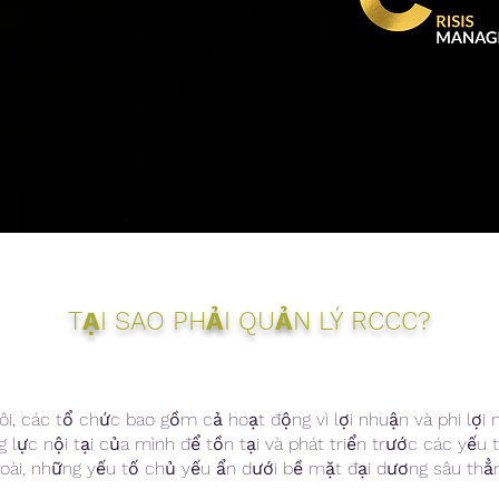
TẠI SAO PHẢI QUẢN LÝ RCCC?
ôi, các tổ chức bao gồm cả hoạt động vì lợi nhuận và phi lợi
g lực nội tại của mình để tồn tại và phát triển trước các yếu
oài, những yếu tố chủ yếu ẩn dưới bề mặt đại dương sâu th