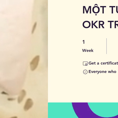
MỘT T
OKR T
1 Week
1
Week
Get a certific
Everyone who h