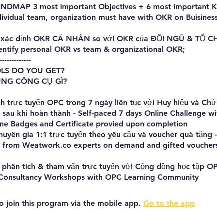
 MINDMAP 3 most important Objectives + 6 most important K
dividual team, organization must have with OKR on Buisine
g xác định OKR CÁ NHÂN so với OKR của ĐỘI NGŨ & TỔ 
identify personal OKR vs team & organizational OKR;
-------------
LS DO YOU GET?
ÙNG CÔNG CỤ GÌ?
h trực tuyến OPC trong 7 ngày liên tục với Huy hiệu và Chứ
 sau khi hoàn thành - Self-paced 7 days Online Challenge wi
line Badges and Certificate provied upon completion
huyên gia 1:1 trực tuyến theo yêu cầu và voucher quà tặng -
1 from Weatwork.co experts on demand and gifted voucher
o phân tích & tham vấn trực tuyến với Cộng đồng học tập OP
 Consultancy Workshops with OPC Learning Community
o join this program via the mobile app.
Go to the app