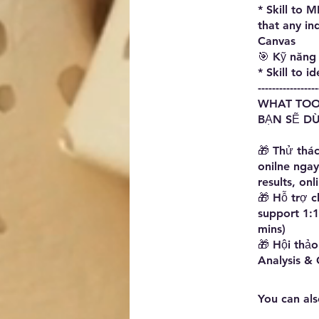
* Skill to
that any in
Canvas
🎯 Kỹ năn
* Skill to 
-----------------
WHAT TOO
BẠN SẼ D
🎁 Thử thác
onilne ngay
results, on
🎁 Hỗ trợ c
support 1:
mins)
🎁 Hội thả
Analysis &
You can als