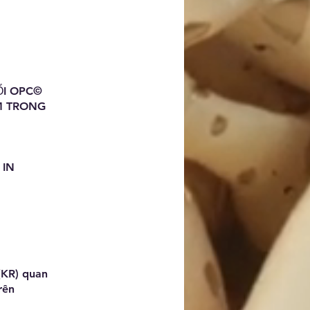
I OPC©️
M TRONG
 IN
(KR) quan
rên