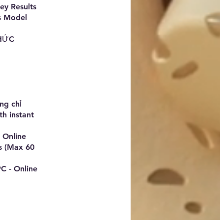
ey Results
ss Model
CHỨC
ng chỉ
th instant
 Online
s (Max 60
C - Online