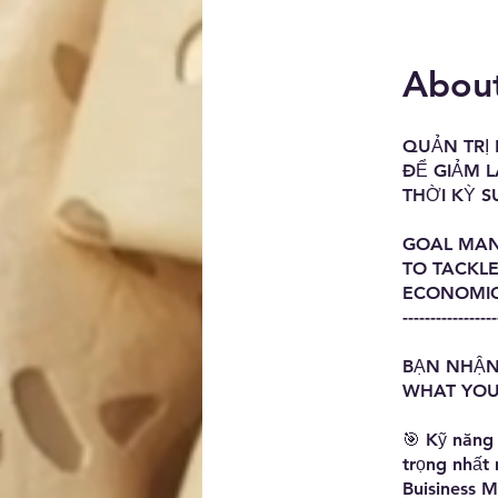
Abou
QUẢN TRỊ 
ĐỂ GIẢM 
THỜI KỲ S
GOAL MAN
TO TACKL
ECONOMI
-----------------
BẠN NHẬN
WHAT YOU
🎯 Kỹ năng 
trọng nhất 
Buisiness 