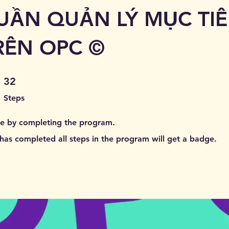
UẦN QUẢN LÝ MỤC TIÊ
RÊN OPC ©️
32 Steps
32
Steps
ate by completing the program.
as completed all steps in the program will get a badge.