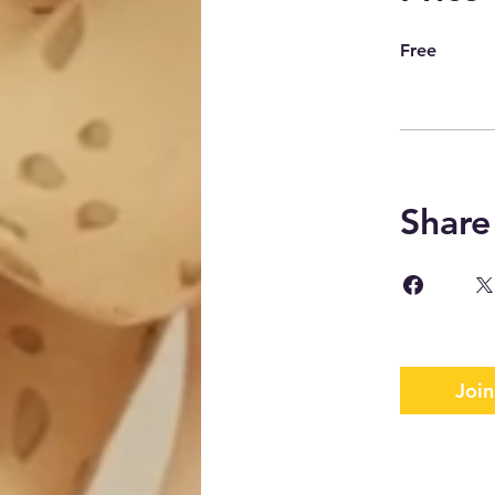
Free
Share
Join