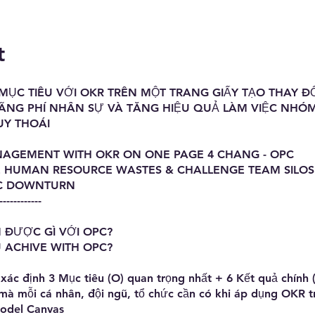
t
MỤC TIÊU VỚI OKR TRÊN MỘT TRANG GIẤY TẠO THAY ĐỔ
LÃNG PHÍ NHÂN SỰ VÀ TĂNG HIỆU QUẢ LÀM VIỆC NHÓ
UY THOÁI
AGEMENT WITH OKR ON ONE PAGE 4 CHANG - OPC
E HUMAN RESOURCE WASTES & CHALLENGE TEAM SILOS
C DOWNTURN
------------
 ĐƯỢC GÌ VỚI OPC?
 ACHIVE WITH OPC?
xác định 3 Mục tiêu (O) quan trọng nhất + 6 Kết quả chính 
mà mỗi cá nhân, đội ngũ, tổ chức cần có khi áp dụng OKR t
Model Canvas