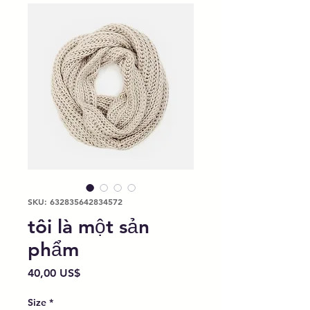
SKU: 632835642834572
tôi là một sản
phẩm
Giá
40,00 US$
Size
*