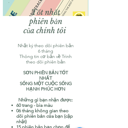
Tốt nhất
phiên bản
của chính tôi
Nhật ký theo dõi phiên bản
6 tháng
Thông tin cơ bản về Trình
theo dõi phiên bản
SƠN PHIÊN BẢN TỐT
NHẤT
SỐNG MỘT CUỘC SỐNG
HẠNH PHÚC HƠN
Những gì bạn nhận được:
60 trang - bìa màu
06 tháng không gian theo
dõi phiên bản của bạn (cập
nhật)
15 phiên bản bạn chọn để