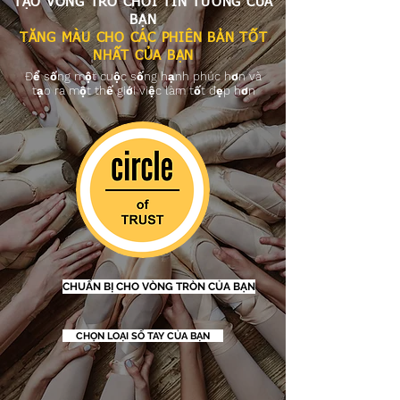
TẠO VÒNG TRÒ CHƠI TIN TƯỞNG CỦA
BẠN
TĂNG MÀU CHO CÁC PHIÊN BẢN TỐT
NHẤT CỦA BẠN
Để sống một cuộc sống hạnh phúc hơn và
tạo ra một thế giới việc làm tốt đẹp hơn
CHUẨN BỊ CHO VÒNG TRÒN CỦA BẠN
CHỌN LOẠI SỔ TAY CỦA BẠN