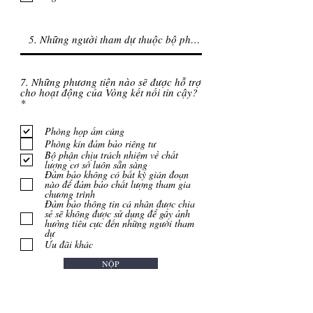
7. Những phương tiện nào sẽ được hỗ trợ
cho hoạt động của Vòng kết nối tin cậy?
B
*
ắ
t
Phòng họp ấm cúng
b
u
Phòng kín đảm bảo riêng tư
ộ
Bộ phận chịu trách nhiệm về chất
c
lượng cơ sở luôn sẵn sàng
Đảm bảo không có bất kỳ gián đoạn
nào để đảm bảo chất lượng tham gia
chương trình
Đảm bảo thông tin cá nhân được chia
sẻ sẽ không được sử dụng để gây ảnh
hưởng tiêu cực đến những người tham
dự
Ưu đãi khác
NỘP