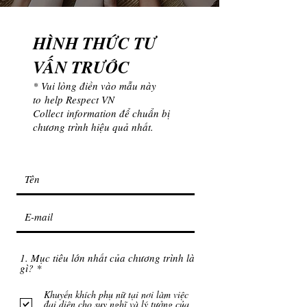
HÌNH THỨC TƯ
VẤN TRƯỚC
* Vui lòng điền vào mẫu này
to help Respect VN
Collect information để chuẩn bị
chương trình hiệu quả nhất.
1. Mục tiêu lớn nhất của chương trình là
B
gì?
*
ắ
t
Khuyến khích phụ nữ tại nơi làm việc
b
đại diện cho suy nghĩ và lý tưởng của