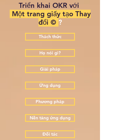
Triển khai OKR với
Một trang giấy tạo Thay
đổi ©️
?
Thách thức
Họ nói gì?
Giải pháp
Ứng dụng
Phương pháp
Nền tảng ứng dụng
Đối tác