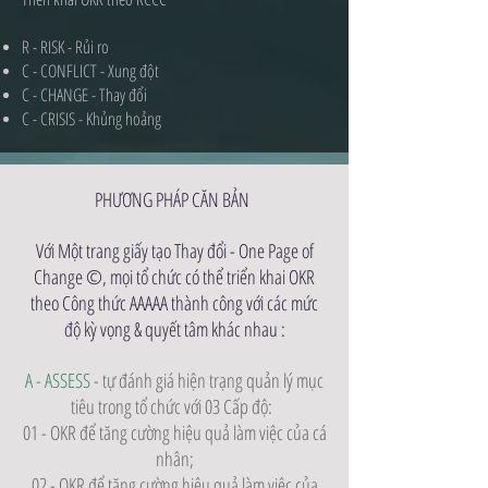
R - RISK - Rủi ro
C - CONFLICT - Xung đột
C - CHANGE - Thay đổi
​C - CRISIS - Khủng hoảng
PHƯƠNG PHÁP CĂN BẢN
Với Một trang giấy tạo Thay đổi - One Page of
Change ©️, mọi tổ chức có thể triển khai OKR
theo Công thức AAAAA thành công với các mức
độ kỳ vọng & quyết tâm khác nhau :
A - ASSESS
- tự đánh giá hiện trạng quản lý mục
tiêu trong tổ chức với 03 Cấp độ:
01 - OKR để tăng cường hiệu quả làm việc của cá
nhân;
02 - OKR để tăng cường hiệu quả làm việc của