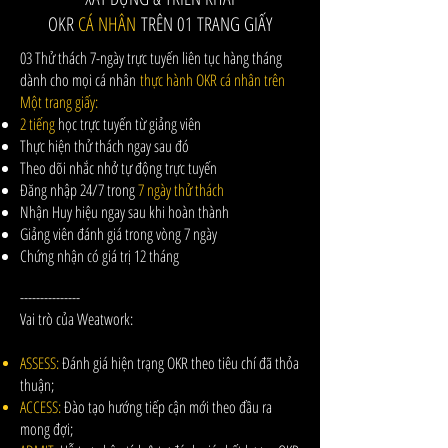
OKR
CÁ NHÂN
TRÊN 01 TRANG GIẤY
03 Thử thách 7-ngày trực tuyến liên tục hàng tháng
dành cho mọi cá nhân
thực hành OKR cá nhân trên
Một trang giấy:
2 tiếng
học trực tuyến từ giảng viên
Thực hiện thử thách ngay sau đó
​Theo dõi nhắc nhở tự động trực tuyến
Đăng nhập 24/7 trong
7 ngày thử thách
Nhận Huy hiệu ngay sau khi hoàn thành
Giảng viên đánh giá trong vòng 7 ngày
Chứng nhận có giá trị 12 tháng
---------------
Vai trò của Weatwork:
ASSESS:
Đánh giá hiện trạng OKR theo tiêu chí đã thỏa
thuận;
ACCESS:
Đào tạo hướng tiếp cận mới theo đầu ra
mong đợi;