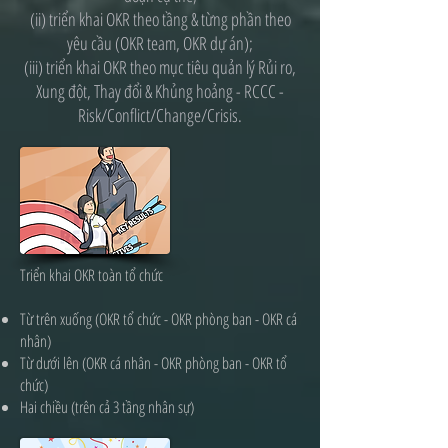
(ii) triển khai OKR theo tầng & từng phần theo
yêu cầu (OKR team, OKR dự án);
(iii) triển khai OKR theo mục tiêu quản lý Rủi ro,
Xung đột, Thay đổi & Khủng hoảng - RCCC -
Risk/Conflict/Change/Crisis.
Triển khai OKR toàn tổ chức
Từ trên xuống (OKR tổ chức - OKR phòng ban - OKR cá
nhân)
​Từ dưới lên (OKR cá nhân - OKR phòng ban - OKR tổ
chức)
​Hai chiều (trên cả 3 tầng nhân sự)