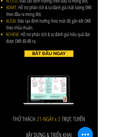
ACCESS:
Đào tạo định hướng theo đầu ra mong đợi;
ADMIT:
Hỗ trợ phân tích & tự đánh giá chất lượng OKR
theo đầu ra mong đợi;
ALIGN:
Đào tạo định hướng theo mức độ gắn kết OKR
theo thỏa thuận;
ACHIEVE:
Hỗ trợ phân tích & tự đánh giá hiệu quả đạt
được OKR đã đề ra;
BẮT ĐẦU NGAY
THỬ THÁCH
21-NGÀY x 3
TRỰC TUYẾN
XÂY DỰNG & TRIỂN KHAI