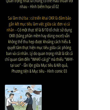
Quan trọng nhất là chúng có thể mâu thuẫn với
nhau - Hình biếm họa số 02
Sai lầm thứ ba : cứ triển khai OKR là đảm bảo
gắn kết mục tiêu làm việc giữa các đơn vị cá
nhân
- Có một thực tế là 8/10 tổ chức sử dụng
OKR (bằng phần mềm hay dùng excel) vẫn
không thể thu hẹp được khoảng cách hiểu &
quyết tâm thực hiện mục tiêu giữa các phòng
ban và cá nhân. Lý do quan trọng nhất là tất cả
chỉ quan tâm đến "WHAT-cái gì" mà thiếu "WHY-
tại sao" - lẫn lộn giữa Mục tiêu & Kết quả,
Phương tiện & Mục tiêu - Hình comic 03