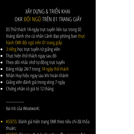
XÂY DỰNG & TRIỂN KHAI
OKR
ĐỘI NGŨ
TRÊN 01 TRANG GIẤY
03 Thử thách 14-ngày trực tuyến liên tục trong 02
tháng dành cho cá nhân Lãnh đạo phòng ban
thực
hành OKR đội ngũ trên 01 trang giấy:
3 tiếng
học trực tuyến từ giảng viên
Thực hiện thử thách ngay sau đó
​Theo dõi nhắc nhở tự động trực tuyến
Đăng nhập 24/7 trong
14 ngày thử thách
Nhận Huy hiệu ngay sau khi hoàn thành
Giảng viên đánh giá trong vòng 7 ngày
Chứng nhận có giá trị 12 tháng
---------------
Vai trò của Weatwork:
ASSESS:
Đánh giá hiện trạng OKR theo tiêu chí đã thỏa
thuận;