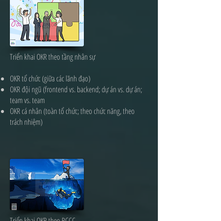
Triển khai OKR theo tầng nhân sự
OKR tổ chức (giữa các lãnh đạo)
OKR đội ngũ (frontend vs. backend; dự án vs. dự án;
team vs. team
OKR cá nhân (toàn tổ chức; theo chức năng, theo
trách nhiệm)
Triển khai OKR theo RCCC