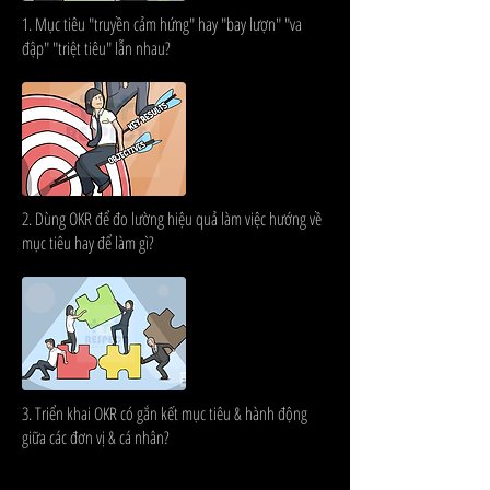
1. Mục tiêu "truyền cảm hứng" hay "bay lượn" "va
đập" "triệt tiêu" lẫn nhau?
2. Dùng OKR để đo lường hiệu quả làm việc hướng về
mục tiêu hay để làm gì?
3. Triển khai OKR có gắn kết mục tiêu & hành động
giữa các đơn vị & cá nhân?