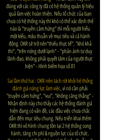
đúng với các công ty đã có hệ thống quản lý hiệu
quả làm việc hoàn thiện. Nếu tổ chức của bạn
chưa có hệ thống này thì khó có thể xác định thế
nào là "truyền cảm hứng" thì mỗi người hiểu
một kiểu, mâu thuẫn về mục tiêu và cả hành
động. OKR sẽ trở nên"thiếu thực tế", "khó khả
thi", "trên nóng dưới lạnh" - "phản ánh tư duy
lãnh đạo, không phải quyết tâm của người thực
hiện" - Hình biếm họa số 01
Sai lầm thứ hai : OKR nên tách rời khỏi hệ thống
đánh giá năng lực làm việc
, vì nó cần phải
"truyền cảm hứng", "vui", "không căng thẳng" -
Nhận định này cho thấy các hệ thống đánh giá
hiện đang có vấn đề, các đầu việc chưa chắc
dẫn đến mục tiêu chung. Nếu triển khai thêm
OKR thì vô hình chung tồn tại 2 hệ thống song
hành, tăng chi phí & nguồn lực của tổ chức.