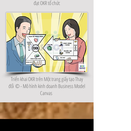
đạt OKR tổ chức
Triển khai OKR trên Một trang giấy tạo Thay
đổi
©️ - Mô hình kinh doanh Business Model
Canvas