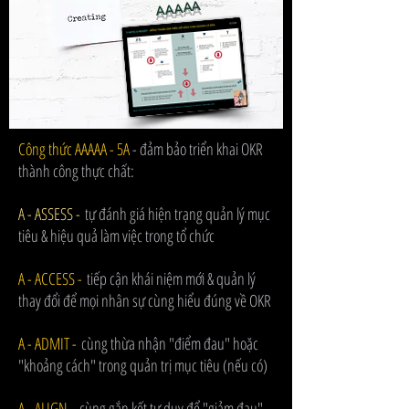
AAAAA
Công thức AAAAA - 5A
- đảm bảo triển khai OKR
thành công thực chất:
A - ASSESS -
tự đánh giá hiện trạng quản lý mục
tiêu & hiệu quả làm việc trong tổ chức
A - ACCESS -
tiếp cận khái niệm mới & quản lý
thay đổi để mọi nhân sự cùng hiểu đúng về OKR
A - ADMIT -
cùng thừa nhận "điểm đau" hoặc
"khoảng cách" trong quản trị mục tiêu (nếu có)
A - ALIGN -
cùng gắn kết tư duy để "giảm đau"