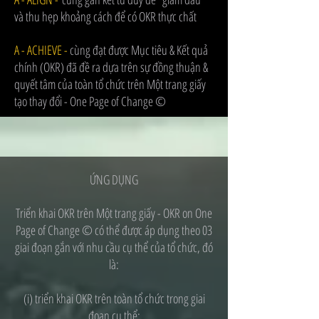
và thu hẹp khoảng cách để có OKR thực chất
A - ACHIEVE -
cùng đạt được Mục tiêu & Kết quả
chính (OKR) đã đề ra dựa trên sự đồng thuận &
quyết tâm của toàn tổ chức trên Một trang giấy
tạo thay đổi - One Page of Change ©️
ỨNG DỤNG
Triển khai OKR trên Một trang giấy - OKR on One
Page of Change ©️ có thể được áp dụng theo 03
giai đoạn gắn với nhu cầu cụ thể của tổ chức, đó
là:
(i) triển khai OKR trên toàn tổ chức trong giai
đoạn cụ thể;