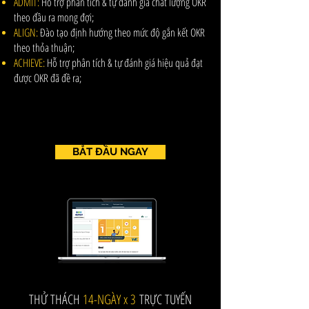
ADMIT:
Hỗ trợ phân tích & tự đánh giá chất lượng OKR
theo đầu ra mong đợi;
ALIGN:
Đào tạo định hướng theo mức độ gắn kết OKR
theo thỏa thuận;
ACHIEVE:
Hỗ trợ phân tích & tự đánh giá hiệu quả đạt
được OKR đã đề ra;
BẮT ĐẦU NGAY
THỬ THÁCH
14-NGÀY x 3
TRỰC TUYẾN