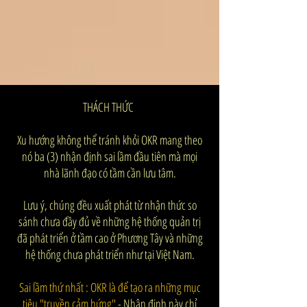
THÁCH THỨC
Xu hướng không thể tránh khỏi OKR mang theo
nó ba (3) nhận định sai lầm đầu tiên mà mọi
nhà lãnh đạo có tầm cần lưu tâm.
Lưu ý, chúng đều xuất phát từ nhận thức so
sánh chưa đầy đủ về những hệ thống quản trị
đã phát triển ở tầm cao ở Phương Tây và những
hệ thống chưa phát triển như tại Việt Nam.
Sai lầm thứ nhất : OKR là để tạo ra những mục
tiêu "truyền cảm hứng"
- Nhận định này chỉ