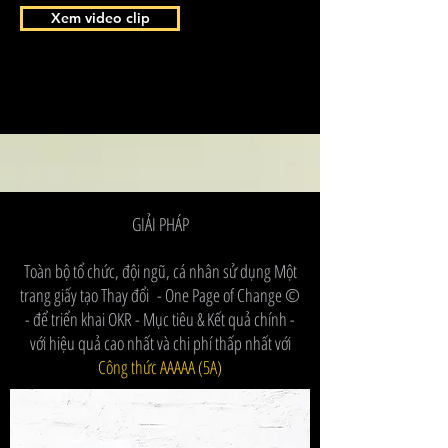
Xem video clip
GIẢI PHÁP
Toàn bộ tổ chức, đội ngũ, cá nhân sử dụng Một
trang giấy tạo Thay đổi - One Page of Change ©️
- để triển khai OKR - Mục tiêu & Kết quả chính -
với hiệu quả cao nhất và chi phí thấp nhất với
Công thức AAAAA (5A)