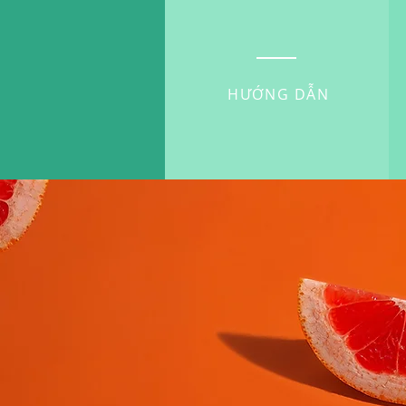
HƯỚNG DẪN