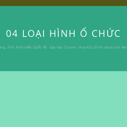
04 LOẠI HÌNH Ổ CHỨC
ặng, ThS. Phát triển Quốc tế - Đại học Cornell, Hoa Kỳ (2014) dành cho R