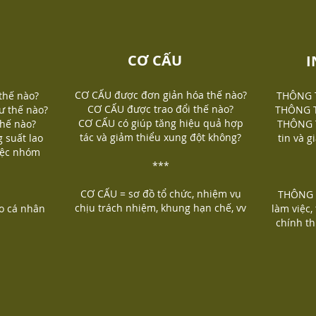
CƠ CẤU
I
CƠ CẤU được đơn giản hóa thế nào?
thế nào?
THÔNG T
CƠ CẤU được trao đổi thế nào?
 thế nào?
THÔNG T
CƠ CẤU có giúp tăng hiệu quả hợp
thế nào?
THÔNG T
tác và giảm thiểu xung đột không?
 suất lao
tin và 
iệc nhóm
***
CƠ CẤU = sơ đồ tổ chức, nhiệm vụ
THÔNG T
chịu trách nhiệm, khung hạn chế, vv
o cá nhân
làm việc,
chính t