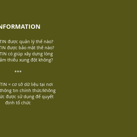
NFORMATION
IN được quản lý thế nào?
IN được bảo mật thế nào?
IN có giúp xây dựng lòng
giảm thiểu xung đột không?
***
IN = cơ sở dữ liệu tại nơi
 thông tin chính thức/không
hức được sử dụng để quyết
định tổ chức