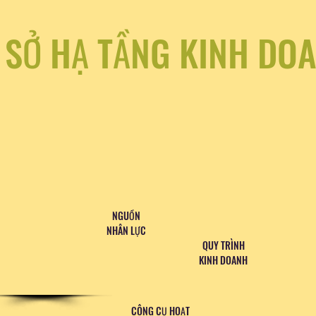
 SỞ HẠ TẦNG KINH DO
NGUỒN
NHÂN LỰC
QUY TRÌNH
KINH DOANH
CÔNG CỤ HOẠT