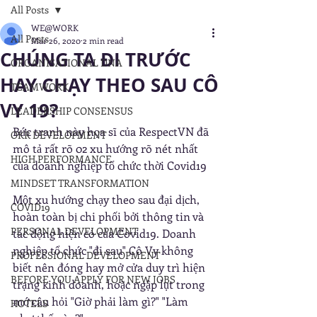
All Posts
WE@WORK
All Posts
Mar 26, 2020
2 min read
CHÚNG TA ĐI TRƯỚC
ORGANISATIONAL DNA
HAY CHẠY THEO SAU CÔ
TEAMWORK
VY 19?
LEADERSHIP CONSENSUS
Bức tranh này họa sĩ của RespectVN đã 
OKR DEVELOPMENT
mô tả rất rõ 02 xu hướng rõ nét nhất 
HIGH PERFORMANCE
của doanh nghiệp tổ chức thời Covid19
MINDSET TRANSFORMATION
Một xu hướng chạy theo sau đại dịch, 
COVID19
hoàn toàn bị chi phối bởi thông tin và 
PERSONAL DEVELOPMENT
tác động hiện có của Covid19. Doanh 
nghiệp tổ chức "đi sau" Cô Vy không 
PROFESSIONAL DEVELOPMENT
biết nên đóng hay mở cửa duy trì hiện 
BEFORE YOU APPLY FOR NEW JOBS
trạng kinh doanh, hoặc ngập lụt trong 
mớ câu hỏi "Giờ phải làm gì?" "Làm 
HOTELS