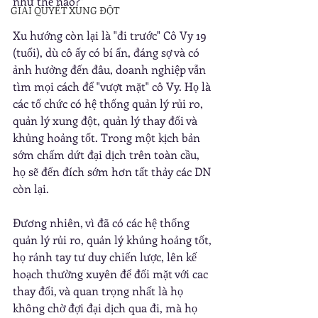
như thế nào?"
GIẢI QUYẾT XUNG ĐỘT
Xu hướng còn lại là "đi trước" Cô Vy 19 
(tuổi), dù cô ấy có bí ẩn, đáng sợ và có 
ảnh hưởng đến đâu, doanh nghiệp vẫn 
tìm mọi cách để "vượt mặt" cô Vy. Họ là 
các tổ chức có hệ thống quản lý rủi ro, 
quản lý xung đột, quản lý thay đổi và 
khủng hoảng tốt. Trong một kịch bản 
sớm chấm dứt đại dịch trên toàn cầu, 
họ sẽ đến đích sớm hơn tất thảy các DN 
còn lại.
Đương nhiên, vì đã có các hệ thống 
quản lý rủi ro, quản lý khủng hoảng tốt, 
họ rảnh tay tư duy chiến lược, lên kế 
hoạch thường xuyên để đối mặt với cac 
thay đổi, và quan trọng nhất là họ 
không chờ đợi đại dịch qua đi, mà họ 