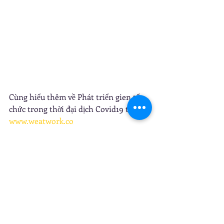
Cùng hiểu thêm về Phát triển gien tổ 
chức trong thời đại dịch Covid19 tại 
www.weatwork.co
#
Covid19
#
Peoplecentricorganisations
#
wherearewe
#
weatwork
#
respectvn