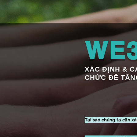
WE3
XÁC ĐỊNH & 
CHỨC ĐỂ TĂN
Tại sao chúng ta cần xá