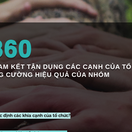
60
CAM KẾT TẬN DỤNG CÁC CẠNH CỦA TỔ
G CƯỜNG HIỆU QUẢ CỦA NHÓM
c định các khía cạnh của tổ chức?