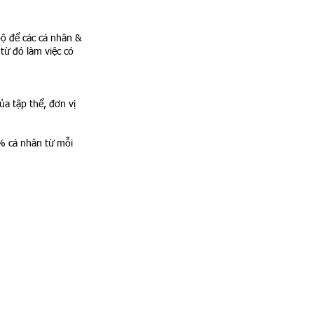
bộ để các cá nhân &
từ đó làm việc có
ủa tập thể, đơn vị
% cá nhân từ mỗi