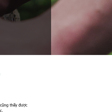
C
 cũng thấy được
c.