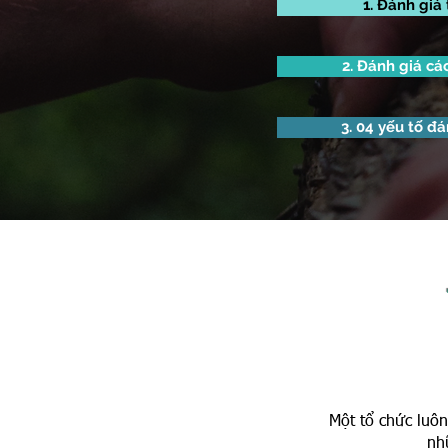
1. Đánh giá
2. Đánh giá cá
3. 04 yếu tố đá
Một tổ chức luôn
nh