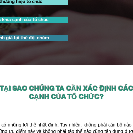
 thương hiệu tổ chức
c khía cạnh của tổ chức
nh giá lợi thế đội nhóm
TẠI SAO CHÚNG TA CẦN XÁC ĐỊNH CÁ
CẠNH CỦA TỔ CHỨC?
 có những lợi thế nhất định. Tuy nhiên, không phải cán bộ nào
ững ưu điểm này và không phải tập thể nào cũng tận dụng đượ