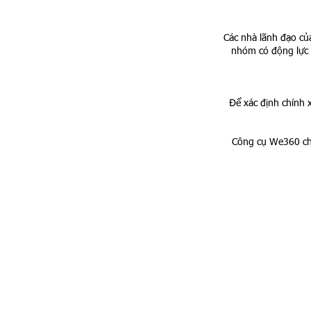
Các nhà lãnh đạo của
nhóm có động lực l
Để xác định chính x
Công cụ We360 cho