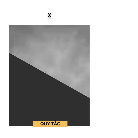
X
QUY TẮC