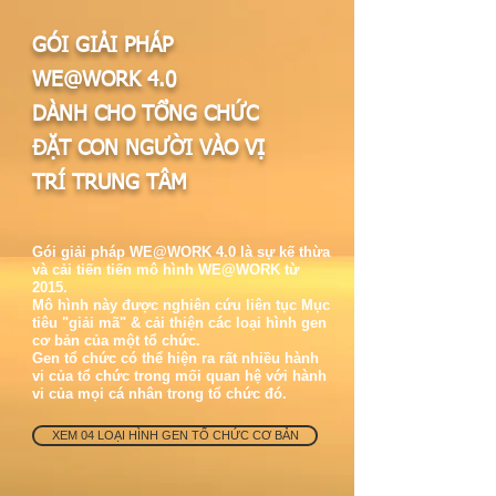
​GÓI GIẢI PHÁP
WE@WORK 4.0
DÀNH CHO TỔNG CHỨC
ĐẶT CON NGƯỜI VÀO VỊ
TRÍ TRUNG TÂM
Gói giải pháp WE@WORK 4.0 là sự kế thừa
và cải tiến tiến mô hình WE@WORK từ
2015.
​Mô hình này được nghiên cứu liên tục Mục
tiêu "giải mã" & cải thiện các loại hình gen
cơ bản của một tổ chức.
Gen tổ chức có thể hiện ra rất nhiều hành
vi của tổ chức trong mối quan hệ với hành
vi của mọi cá nhân trong tổ chức đó.
XEM 04 LOẠI HÌNH GEN TỔ CHỨC CƠ BẢN