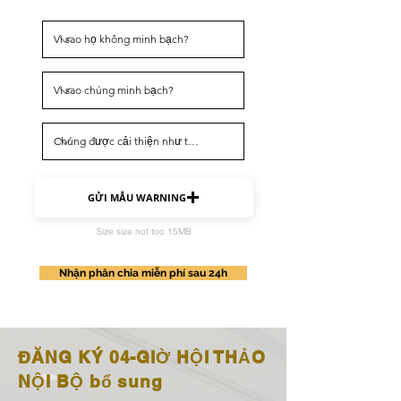
GỬI MẪU WARNING
Size size not too 15MB
Nhận phân chia miễn phí sau 24h
​ĐĂNG KÝ 04-GIỜ HỘI THẢO
NỘI BỘ bổ sung