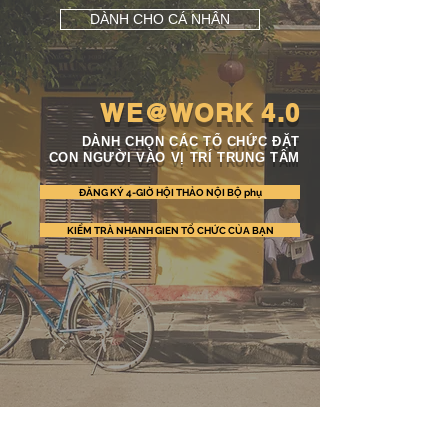
DÀNH CHO CÁ NHÂN
WE@WORK 4.0
DÀNH CHỌN CÁC TỔ CHỨC ĐẶT
CON NGƯỜI VÀO VỊ TRÍ TRUNG TÂM
ĐĂNG KÝ 4-GIỜ HỘI THẢO NỘI BỘ phụ
KIỂM TRÀ NHANH GIEN TỔ CHỨC CỦA BẠN