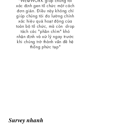
"WE@WORK giúp chúng tôi
xác định gen tổ chức một cách
đơn giản. Điều này không chỉ
giúp chúng tôi đo lường chính
xác hiệu quả hoạt động của
toàn bộ tổ chức, mà còn drop
tách các "phần chìm" khó
nhận định và xử lý ngay trước
khi chúng trở thành vấn đề hệ
thống phức tạp"
— Kevin M.
CEO T&T —
Survey nhanh