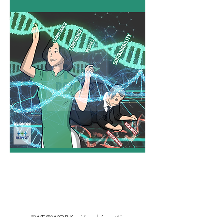
​HỌI VỀ WE@WORK