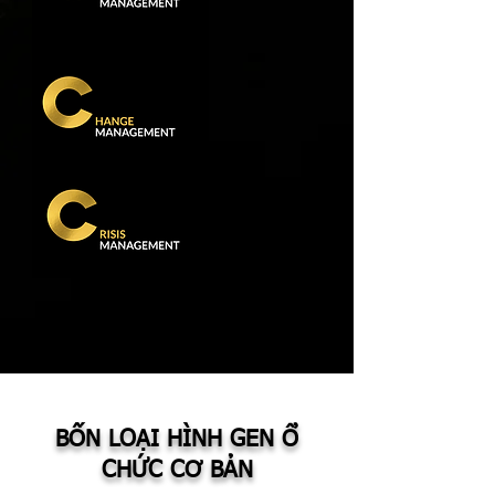
VẤN ĐỀ
BỐN LOẠI HÌNH GEN Ổ
CHÍNH
CHỨC CƠ BẢN