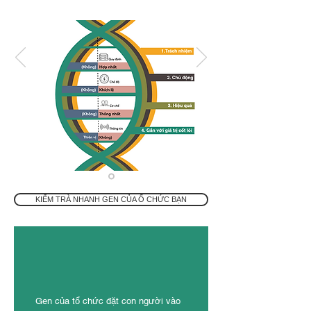
KIỂM TRÀ NHANH GEN CỦA Ổ CHỨC BẠN
Gen của tổ chức đặt con người vào