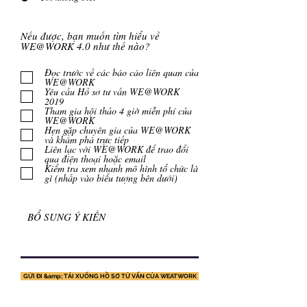
Nếu được, bạn muốn tìm hiểu về
WE@WORK 4.0 như thế nào?
Đọc trước về các báo cáo liên quan của
WE@WORK
Yêu cầu Hồ sơ tư vấn WE@WORK
2019
Tham gia hội thảo 4 giờ miễn phí của
WE@WORK
Hẹn gặp chuyên gia của WE@WORK
và khám phá trực tiếp
Liên lạc với WE@WORK để trao đổi
qua điện thoại hoặc email
Kiểm tra xem nhanh mô hình tổ chức là
gì (nhấp vào biểu tượng bên dưới)
GỬI ĐI &amp; TẢI XUỐNG HỒ SƠ TỬ VẤN CỦA WEATWORK