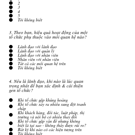
2
3
4
5
Tôi không biết
3. Theo bạn, hiệu quả hoạt động của một
tổ chức phụ thuộc vào mối quan hệ nào?
Lãnh đạo với lãnh đạo
Lãnh đạo với quản lý
Lãnh đạo với nhân viên
Nhân viên với nhân viên
Tất cả các mối quan hệ trên
Tôi không biết
4. Nếu là lãnh đạo, khi nào là lúc quan
trọng nhất để bạn xác định & cải thiện
gen tổ chức?
Khi tổ chức gặp khủng hoảng
Khi tổ chức xảy ra nhiều xung đột tranh
chấp
Khi khách hàng, đối tác, luật pháp, thị
trường và nội bộ có nhiều thay đổi
Khi tổ chức gặp vấn đề nhưng không
biết là tại sao - không thấy được rủi ro?
Bất kỳ khi nào có các hiện tượng trên
Tôi không biết